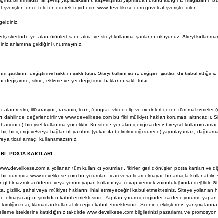
iğiniz bir firmadan alışveriş yapacaksanız alışverişinizi yapmadan ürünü aldığınız mağazanın b
alışverişten önce telefon ederek teyid edin.www.develikese.com güveli alışverişler diler.
geldiniz.
ş sitesinde yer alan ürünleri satın alma ve siteyi kullanma şartlarını okuyunuz. Siteyi kullanm
iğiniz anlamına geldiğini unutmayınız.
artlarını değiştirme hakkını saklı tutar. Siteyi kullanmanız değişen şartları da kabul ettiğiniz 
i değiştirme, silme, ekleme ve yer değiştirme haklarını saklı tutar.
alan resim, illüstrasyon, tasarım, icon, fotograf, video clip ve metinleri içeren tüm malzemeler (t
ı dahilinde değerlendirilir ve www.develikese.com bu fikri mülkiyet hakları koruması altındadır. Si
haricinde) bireysel kullanıma yöneliktir. Bu sitede yer alan içeriği sadece bireysel kullanım amac
 hiç bir içeriği ve/veya bağlantılı yazılımı (yukarıda belirtilmediği sürece) yayınlayamaz, dağıtam
veya ticari amaçlı kullanamazsınız.
ERİ, POSTA KARTLARI
w.develikese.com a yollanan tüm kullanıcı yorumları, fikirler, geri dönüşler, posta kartları ve di
bir durumda www.develikese.com bu yorumları ticari veya ticari olmayan bir amaçla kullanabilir
hangi bir tazminat ödeme veya yorum yapan kullanıcıya cevap vermek zorunluluğunda değildir. Sit
, gizlilik, şahsi veya mülkiyet haklarını ihlal etmeyeceğini kabul etmektesiniz. Siteye yollanan 
kte olmayacağını şimdiden kabul etmektesiniz. Yapılan yorum içeriğinden sadece yorumu yapan k
 kimliğinizi açıklamadan kullanabileceğini kabul etmektesiniz. Sitenin çekilişlerine, yarışmaları
leme isteklerine katıldığınız takdirde www.develikese.com bilgilerinizi pazarlama ve promosyon