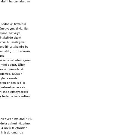
de dahil harcamalardan
tedarikçi firmalara
üm uyuşmazlıklar ile
leşme, siz veya
 takdirde siteyi
ir ve bu sözleşme
verdiğiniz takdirde bu
an aldığınız her ürün,
hrip
 ve iade sebebini içeren
ntrol ediniz. Eğer
örevini tam olarak
 edilmez. Müşteri
aybı tazminle
aren onbeş (15) iş
 kullanılma ve sair
ni iade etmeyecektir.
un hallerde iade edilen
nler yer almaktadır. Bu
dıyla paketin üzerine
 4 no’lu telefondan
bleminiz durumunda