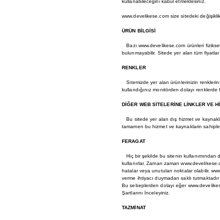
kullanabileceğini kabul etmektesiniz.
www.develikese.com size sitedeki değişikl
ÜRÜN BİLGİSİ
Bazı www.develikese.com ürünleri fiziksel
bulunmayabilir. Sitede yer alan tüm fiyatlar
RENKLER
Sitemizde yer alan ürünlerinizin renklerini
kullandığınız monitörden dolayı renklerde far
DİĞER WEB SİTELERİNE LİNKLER VE H
Bu sitede yer alan dış hizmet ve kaynakla
tamamen bu hizmet ve kaynaklarin sahipleri
FERAGAT
Hiç bir şekilde bu sitenin kullanımından d
kullanırlar. Zaman zaman www.develikese.com
hatalar veya unutulan noktalar olabilir. w
verme ihtiyacı duymadan saklı tutmaktadır (
Bu sebeplerden dolayı eğer www.develikese
Şartlarını İnceleyiniz.
TAZMİNAT