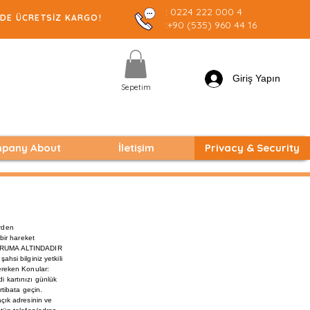
: 0224 222 000 4
E ÜCRETSİZ KARGO!
:+90 (535) 960 44 16
Giriş Yapın
Sepetim
pany About
İletişim
Privacy & Security
erden
bir hareket
 KORUMA ALTINDADIR
ahsi bilginiz yetkili
ereken Konular:
di kartınızı günlük
irtibata geçin.
açık adresinin ve