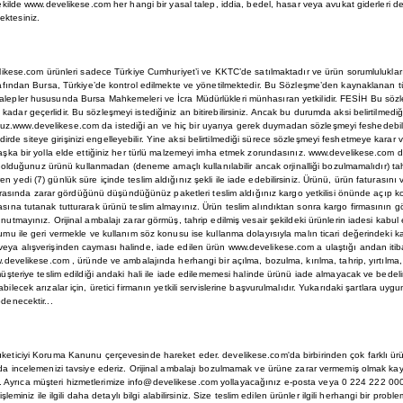
kilde www.develikese.com her hangi bir yasal talep, iddia, bedel, hasar veya avukat giderleri 
ektesiniz.
ikese.com ürünleri sadece Türkiye Cumhuriyet’i ve KKTC’de satılmaktadır ve ürün sorumlulukları 
arafından Bursa, Türkiye’de kontrol edilmekte ve yönetilmektedir. Bu Sözleşme’den kaynaklanan t
alepler hususunda Bursa Mahkemeleri ve İcra Müdürlükleri münhasıran yetkilidir. FESİH Bu söz
ar geçerlidir. Bu sözleşmeyi istediğiniz an bitirebilirsiniz. Ancak bu durumda aksi belirtilmediği
z.www.develikese.com da istediği an ve hiç bir uyarıya gerek duymadan sözleşmeyi feshedebil
takdirde siteye girişinizi engelleyebilir. Yine aksi belirtilmediği sürece sözleşmeyi feshetmeye karar 
başka bir yolla elde ettiğiniz her türlü malzemeyi imha etmek zorundasınız. www.develikese.com d
mış olduğunuz ürünü kullanmadan (deneme amaçlı kullanılabilir ancak orjinalliği bozulmamalıdır) ta
 yedi (7) günlük süre içinde teslim aldığınız şekli ile iade edebilirsiniz. Ürünü, ürün faturasını
t sırasında zarar gördüğünü düşündüğünüz paketleri teslim aldığınız kargo yetkilisi önünde açıp ko
asına tutanak tutturarak ürünü teslim almayınız. Ürün teslim alındıktan sonra kargo firmasının g
nutmayınız. Orijinal ambalajı zarar görmüş, tahrip edilmiş vesair şekildeki ürünlerin iadesi kabul
umu ile geri vermekle ve kullanım söz konusu ise kullanma dolayısıyla malın ticari değerindeki k
veya alışverişinden cayması halinde, iade edilen ürün www.develikese.com a ulaştığı andan itib
w.develikese.com , üründe ve ambalajında herhangi bir açılma, bozulma, kırılma, tahrip, yırtılma,
müşteriye teslim edildiği andaki hali ile iade edilememesi halinde ürünü iade almayacak ve bedeli
ilecek arızalar için, üretici firmanın yetkili servislerine başvurulmalıdır. Yukarıdaki şartlara uyg
denecektir...
ticiyi Koruma Kanunu çerçevesinde hareket eder. develikese.com'da birbirinden çok farklı ürü
 da incelemenizi tavsiye ederiz. Orijinal ambalajı bozulmamak ve ürüne zarar vermemiş olmak kay
Ayrıca müşteri hizmetlerimize info@develikese.com yollayacağınız e-posta veya 0 224 222 000
şleminiz ile ilgili daha detaylı bilgi alabilirsiniz. Size teslim edilen ürünler ilgili herhangi bir pro