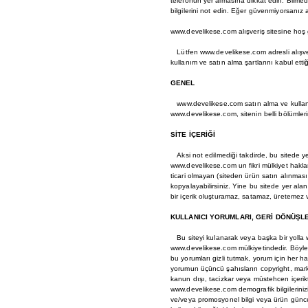
telefonun yer almasına dikkat edin. Bilmed
bilgilerini not edin. Eğer güvenmiyorsanız 
www.develikese.com alışveriş sitesine hoş 
Lütfen www.develikese.com adresli alışveri
kullanım ve satın alma şartlarını kabul ett
GENEL
www.develikese.com satın alma ve kullanım ş
www.develikese.com, sitenin belli bölümlerin
SİTE İÇERİĞİ
Aksi not edilmediği takdirde, bu sitede yer 
www.develikese.com un fikri mülkiyet haklar
ticari olmayan (siteden ürün satın alınması 
kopyalayabilirsiniz. Yine bu sitede yer alan
bir içerik oluşturamaz, satamaz, üretemez 
KULLANICI YORUMLARI, GERİ DÖNÜŞL
Bu siteyi kulanarak veya başka bir yolla ww
www.develikese.com mülkiyetindedir. Böyle 
bu yorumları gizli tutmak, yorum için her 
yorumun üçüncü şahısların copyright, marka
kanun dışı, tacizkar veya müstehcen içeri
www.develikese.com demografik bilgilerinizi
ve/veya promosyonel bilgi veya ürün güncel