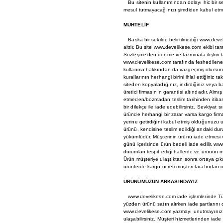
Bu sitenin kullanımından dolayı hic bir se
mesul tutmayacağınızı şimdiden kabul etm
MUHTELİF
Baska bir sekilde belirtilmediği www.devel
aittir. Bu site www.develikese.com ekibi t
Sözleşme’den dönme ve tazminata ilişkin t
www.develikese.com tarafında feshedilene kad
kullanma hakkından da vazgeçmiş olursunu
kurallarının herhangi birini ihlal ettiğiniz 
siteden kopyaladığınız, indirdiğiniz veya 
üretici firmasının garantisi altındadır. Al
etmeden/bozmadan teslim tarihinden itibaren
bir dilekçe ile iade edebilirsiniz. Sevkiya
üründe herhangi bir zarar varsa kargo firm
yerine getirdiğini kabul etmiş olduğunuzu u
ürünü, kendisine teslim edildiği andaki dur
yükümlüdür. Müşterinin ürünü iade etmesi 
günü içerisinde ürün bedeli iade edilir. ww
durumları tespit ettiği hallerde ve ürünün 
Ürün müşteriye ulaştıktan sonra ortaya çıkab
ürünlerde kargo ücreti müşteri tarafından ö
ÜRÜNÜMÜZÜN ARKASINDAYIZ
www.develikese.com iade işlemlerinde Tüke
yüzden ürünü satın alırken iade şartlarını
www.develikese.com yazmayı unutmayınız. 
ulaşabilirsiniz. Müşteri hizmetlerinden iade i