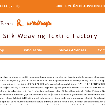
E GÜVENLİ ALIŞVERİŞ 400 TL VE ÜZERİ ALIŞVERİŞLERD
e
1973
 Silk Weaving Textile Factory
hop
Wholesale
Gloves 4 Senses
Com
r tip alışveriş gizlilik prensibi altında gerçekleşmektedir. Çalıntı kartlarla yapılan alışverişl
mizde alışveriş yaptıktan sonra kredi kartınızda sipariş haricinde ve bilginiz dışında her hangi 
se.com müşteri temsilcinizi (0224 222 000 4 )arayarak durumu bildiriniz. ÖZEL BİLGİLERİNİZ
eğiniz sipariş sırasında alınan şahsi bilgileriniz gizlilik prensibi altında saklanmaktadır. Hiç bir ş
alep edilmediği sürece üçüncü şahıslara açılmayacaktır. Online Alışverişlerde Dikkat Edilmesi G
aman internet üzerinden yapılan alışverişlerde değil fiziki ortamlarda çalınmaktadır. Bu nedenle kre
len ekstre bilgilerini dikkatli kontrol edin ve size birşey ifade etmeyen alışverişler için firmalarla 
ilgi hattı veya müşteri hizmetleri servisi bulunan siteleri tercih edin. Internet sitesinde firmanın 