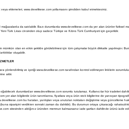
ik veya eklemeleri, www.develikese.com yollamasını şimdiden kabul etmektesiniz.
 mağazalarda da satılabilir. Bazı durumlarda www.develikese.com da yer alan ürünler fiziksel 
 Yeni Türk Lirası cinsinden olup sadece Türkiye ve Kıbrıs Türk Cumhuriyeti için geçerlidir.
n mümkün olan en etkin şekilde görülebilmesi için tüm çalışmalar büyük dikkatle yapılmıştır. Bunu
klılıklar oluşabilir.
İZMETLER
ra yönlendirilmiş ve içeriği www.develikese.com tarafından kontrol edilmeyen linklerin sorumlu
ne aittir.
oğabilecek durumlardan www.develikese.com sorumlu tutulamaz. Kullanıcılar hür iradeleri dahili
 yer alan bilgilerde ürün tanımlarına, fiyatlara veya ürün stok bilgilerine de yansıyan tipografi
ww.develikese.com bu hataları, yanlışları veya unutulan noktaları değiştirme veya güncelleme h
buna siparişini verdikten sonraki zaman da dahildir). Bu durumun ortaya çıkaracağı rahatsızlıkta
.com sitesinden aldığınız üründen memnun kalmazsanız iade şartları dahilinde ürünü iade edeb