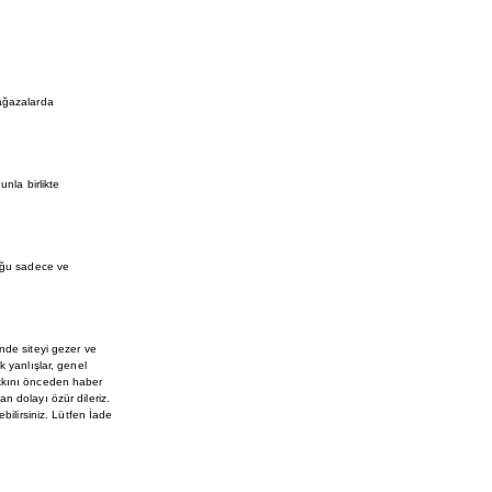
mağazalarda
nla birlikte
luğu sadece ve
nde siteyi gezer ve
k yanlışlar, genel
akkını önceden haber
n dolayı özür dileriz.
ilirsiniz. Lütfen İade