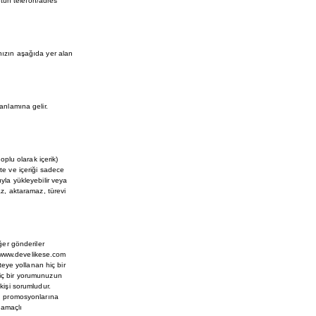
ütün telefon/adres
anızın aşağıda yer alan
anlamına gelir.
oplu olarak içerik)
te ve içeriği sadece
ıyla yükleyebilir veya
az, aktaramaz, türevi
ğer gönderiler
. www.develikese.com
eye yollanan hiç bir
hiç bir yorumunuzun
işi sorumludur.
na, promosyonlarına
 amaçlı