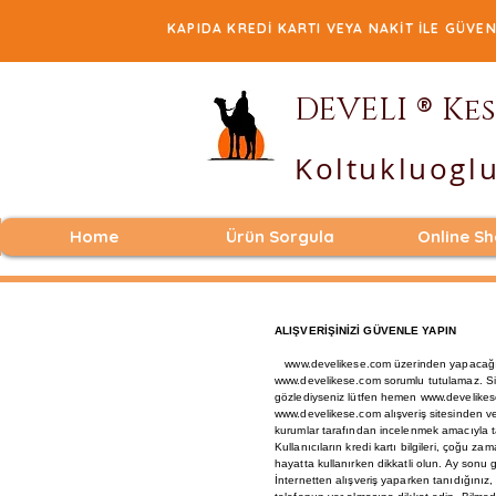
KAPIDA KREDİ KARTI VEYA NAKİT İL
®
DEVELI
Kes
Koltukluoglu
Home
Ürün Sorgula
Online S
ALIŞVERİŞİNİZİ GÜVENLE YAPIN
www.develikese.com üzerinden yapacağınız he
www.develikese.com sorumlu tutulamaz. Site
gözlediyseniz lütfen hemen www.develike
www.develikese.com alışveriş sitesinden verec
kurumlar tarafından incelenmek amacıyla t
Kullanıcıların kredi kartı bilgileri, çoğu z
hayatta kullanırken dikkatli olun. Ay sonu ge
İnternetten alışveriş yaparken tanıdığınız, b