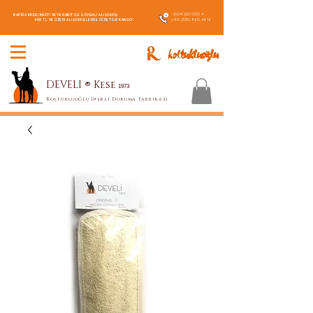
:
0224 222 000 4
KAPIDA KREDİ KARTI VEYA NAKİT İLE GÜVENLİ ALIŞVERİŞ
:
+90 (535) 960 44 16
400 TL VE ÜZERİ ALIŞVERİŞLERDE ÜCRETSİZ KARGO!
DEVELI
®
Kese
1973
Koltukluoğlu İpekli Dokuma Fabrikası