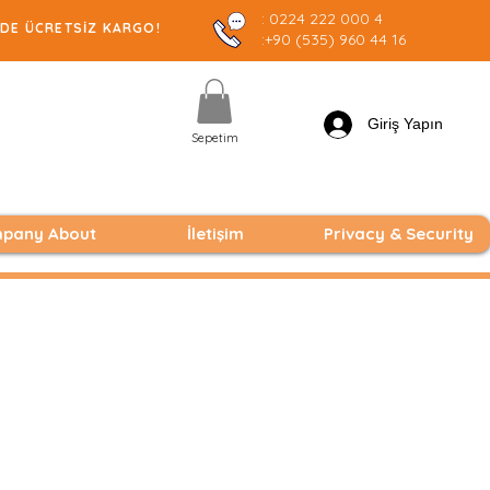
: 0224 222 000 4
E ÜCRETSİZ KARGO!
:+90 (535) 960 44 16
Giriş Yapın
Sepetim
pany About
İletişim
Privacy & Security