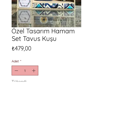
Özel Tasarım Hamam
Set Tavus Kuşu
Fiyat
₺479,00
Adet
*
Tükendi
Geldiğinde Bildir
Özel Tasarım peştemal tavus
kuşu motifli
Yörük sabunu işlemeli