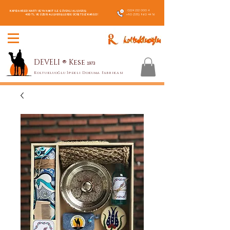
:
0224 222 000 4
KAPIDA KREDİ KARTI VEYA NAKİT İLE GÜVENLİ ALIŞVERİŞ
:
+90 (535) 960 44 16
400 TL VE ÜZERİ ALIŞVERİŞLERDE ÜCRETSİZ KARGO!
DEVELI
®
Kese
1973
Koltukluoğlu İpekli Dokuma Fabrikası